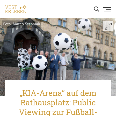
Foto: Marco Stepniak
„KIA-Arena“ auf dem
Rathausplatz: Public
Viewing zur Fußball-